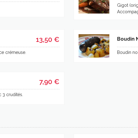
Gigot (ori
Accompag
13,50 €
Boudin 
auce crémeuse.
Boudin no
7,90 €
 3 crudités.