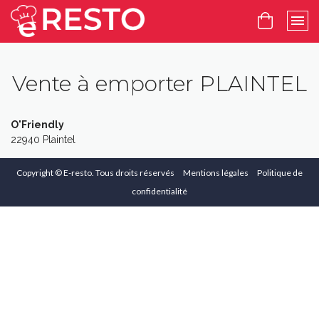
Vente à emporter PLAINTEL
O'Friendly
22940 Plaintel
Copyright ©
E-resto
. Tous droits réservés
Mentions légales
Politique de
confidentialité