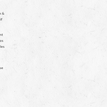
k &
if
ent
vos
 les
ise