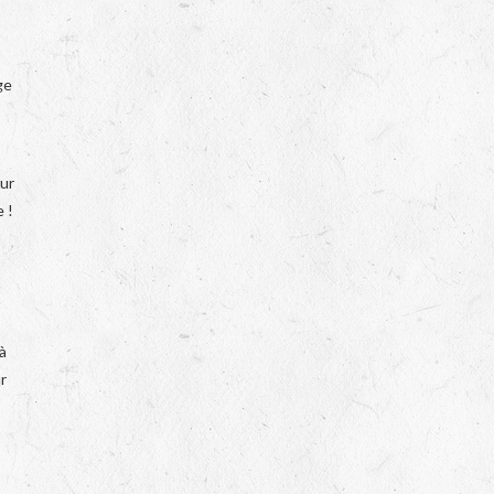
ge
eur
 !
à
r