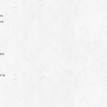
es
ont
ans
r la