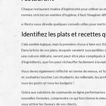
Chaque restaurant rivalise d’ingéniosité pour utiliser au m
normes strictes en matière d’hygiène, il faut l’imaginer di
e-Resto vous dévoile quelques conseils utiles pour mettre
Identifiez les plats et recettes
Cela semble logique, mais la première chose à faire est d’i
Dans la liste de vos plats, lesquels seraient susceptibles
une cuisson délicate, seront peut-être plus compliqués à t
d’ingrédients, que l’on peut réchauffer facilement à la mai
Vous devez également réfléchir en terme de menus, et form
et souhaitez toucher. Les étudiants, les millenials, les pr
tous les goûts et tous les budgets !
Grâce aux solutions de commande en ligne performante
nouvelles formules, comprendre ce qui fonctionne le mie
vous attirer les faveurs de vos clients.