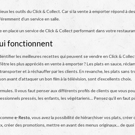
ieux les outils du Click & Collect. Car si la vente à emporter répond à de
fféremment d’un service en salle.
 en place un service de Click & Collect performant dans votre restauran
 qui fonctionnent
dentifier les meilleures recettes qui peuvent se vendre en Click & Collect
 d’être les plus appréciés en vente à emporter ? Les plats en sauce, récla
ransporter et à réchauffer par les clients. En revanche, les plats sans tr
son avant d’attaquer un bon film à la télévision, sont d’excellents choix.
ules. Il vous faut penser aux différents profils de clients que vous po
ofessionnels pressés, les enfants, les végétariens… Pensez qu’il en faut p
s comme
e-Resto
, vous avez la possibilité de hiérarchiser vos plats, créer 
ux, créer des promotions, mettre en avant des menus originaux… de quoi