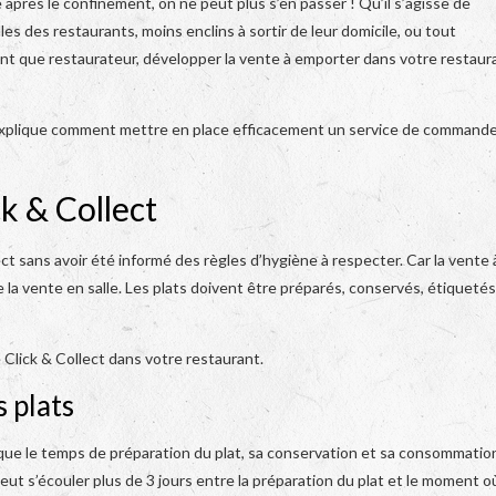
après le confinement, on ne peut plus s’en passer ! Qu’il s’agisse de
lles des restaurants, moins enclins à sortir de leur domicile, ou tout
nt que restaurateur, développer la vente à emporter dans votre restaur
 explique comment mettre en place efficacement un service de command
ck & Collect
ct sans avoir été informé des règles d’hygiène à respecter. Car la vente 
e la vente en salle. Les plats doivent être préparés, conservés, étiqueté
e Click & Collect dans votre restaurant.
 plats
st que le temps de préparation du plat, sa conservation et sa consommatio
peut s’écouler plus de 3 jours entre la préparation du plat et le moment où