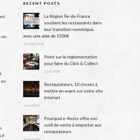
RECENT POSTS
La Région Île-de-France
ant
soutient les restaurants dans
leur transition numérique,
avec une aide de 1500€
e en
10 juillet 2020
Point sur la réglementation
pour faire du Click & Collect
2 juin 2020
à
s en
Restaurateurs, 10 choses à
mettre en avant sur votre site
internet
1 juin 2020
Pourquoi e-Resto offre son
outil de vente à emporter aux
n,
restaurateurs
 il
28 mai 2020