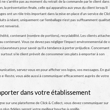
ct ne s’arrête pas au moment du retrait de la commande par le client dans
n, la présentation finale, celle qui apparaitra aux yeux du client lorsqu’il
ages ont un rôle très important dans la mise en place d’un service de Clic
duits à néant, uniquement car l’emballage n’est pas suffisamment qualitat
ent renversé.
chéité, contenant (nombre de portions), recyclabilité. Les clients attach
t au contenant. Vous ne devez pas négliger l’impact environnemental de 
estaurateurs pour savoir qu’il a tendance à porter préjudice. Concernant
, surtout si le client prévoit de consommer ses plats à emporter à son
unication, servez-vous en pour afficher vos logos, vos messages. En gu
 e-Resto, vous aide aussi à communiquer efficacement auprès de votre
porter dans votre établissement
igne sur une plateforme de Click & Collect, vous devez communiquer sur
s plus fidèles seront votre meilleur bouche-à-oreille.