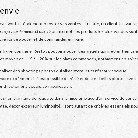
 envie
e vont littéralement booster vos ventes ! En salle, un client à l’avanta
e :
« je veux la même chose. »
Sur internet, les produits les plus vendus sont
 clients de goûter et de commander en ligne.
en ligne, comme e-Resto : pouvoir ajouter des visuels qui mettent en val
icket moyen de +15 à +20% sur les plats commandés, notamment en soirée
éaliser des shootings photos qui alimentent leurs réseaux sociaux.
ire expérimenté, il est possible de réaliser de très belles photos avec
er directement depuis son application.
est un vrai gage de réussite dans la mise en place d’un service de vente 
tte, décor extérieur, luminosité… sont autant de critères essentiels pou