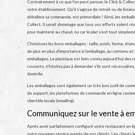
Contrairement à ce que l’on peut penser, le Click & Colle
votre établissement. Qu’il s’agisse de retrait ou de livraiso
déballera sa commande, est primordiale ! Ainsi, les emball
Collect. Il serait dommage que tous vos efforts soient ré
pour maintenir au chaud, ou car le plat s’est tout simplem
Choisissez les bons emballages : taille, poids, forme, étan
de plus en plus d’importance à l’emballage, au contenu e
emballages. Le plastique est bien connu aujourd’hui des r
couverts, n’hésitez pas à demander s’ils sont nécessaires
domicile.
Les emballages sont également un très bon outil de comm
de support, les plateformes de commande en ligne comme
clientèle locale (emailing).
Communiquez sur le vente à em
Après avoir parfaitement configuré votre restaurant en l
votre nouveau service auprès de vos clients. Les clients le