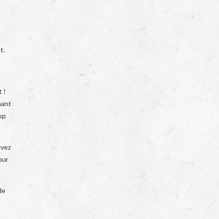
s
t.
 !
mant
op
uvez
our
de